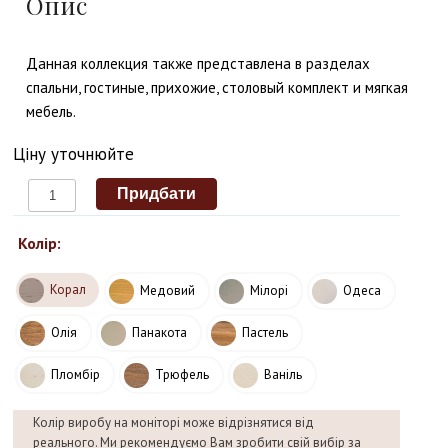
Опис
Данная коллекция также представлена в разделах
спальни, гостиные, прихожие, столовый комплект и мягкая
мебель.
Ціну уточнюйте
Колір:
Корал
Медовий
Мілорі
Одеса
Олія
Панакота
Пастель
Пломбір
Трюфель
Ваніль
Колір виробу на моніторі може відрізнятися від
реального. Ми рекомендуємо Вам зробити свій вибір за