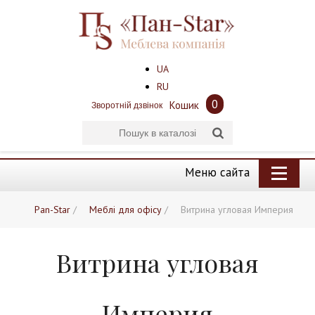
UA
RU
0
Кошик
Зворотній дзвінок
Меню сайта
Pan-Star
/
Меблі для офісу
/
Витрина угловая Империя
Витрина угловая
Империя