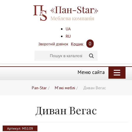
UA
RU
0
Кошик
Зворотній дзвінок
Меню сайта
Pan-Star
/
М'які меблі
/
Диван Вегас
Диван Вегас
Артикул:
MS109