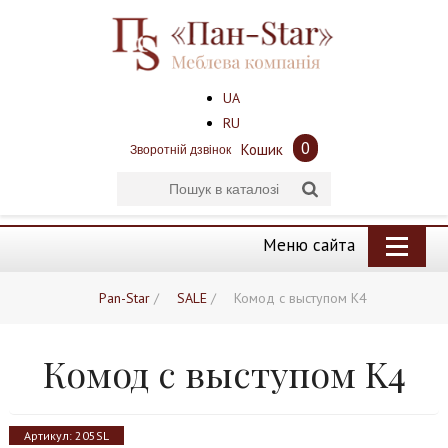
UA
RU
0
Кошик
Зворотній дзвінок
Меню сайта
Pan-Star
/
SALE
/
Комод с выступом K4
Комод с выступом K4
Артикул:
205SL