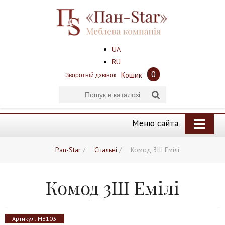
UA
RU
0
Кошик
Зворотній дзвінок
Меню сайта
Pan-Star
/
Спальні
/
Комод 3Ш Емілі
Комод 3Ш Емілі
Артикул:
MB103