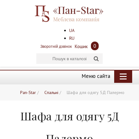
UA
RU
0
Кошик
Зворотній дзвінок
Меню сайта
Pan-Star
/
Спальні
/
Шафа для одягу 5Д Палермо
Шафа для одягу 5Д
Палермо