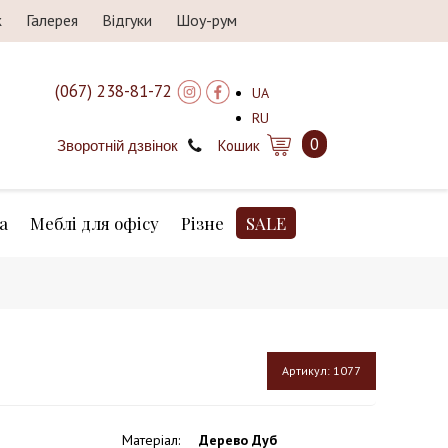
ж
Галерея
Відгуки
Шоу-рум
(067) 238-81-72
UA
RU
0
Кошик
Зворотній дзвінок
а
Меблі для офісу
Різне
SALE
Артикул:
1077
Матеріал
:
Дерево Дуб