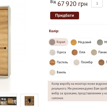
Від
67 920 грн
Колір:
Корал
Медовий
Мі
Одеса
Олія
Панак
Пастель
Пломбір
Ваніль
Колір виробу на моніторі може відрізн
реального. Ми рекомендуємо Вам зроб
вибір за зразками, представленими у 
салонах.