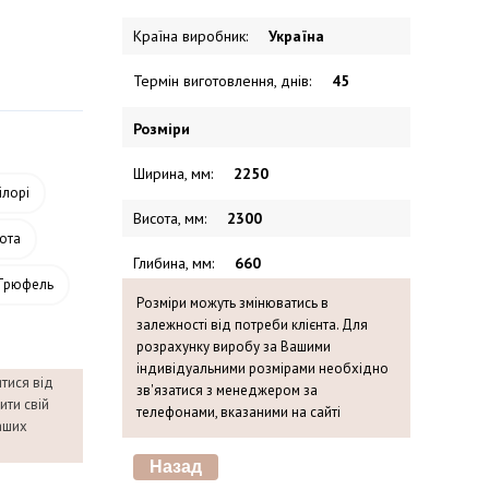
Країна виробник
:
Україна
Термін виготовлення, днів
:
45
Розміри
Ширина, мм
:
2250
лорі
Висота, мм
:
2300
ота
Глибина, мм
:
660
Трюфель
Розміри можуть змінюватись в
залежності від потреби клієнта. Для
розрахунку виробу за Вашими
індивідуальними розмірами необхідно
ятися від
зв'язатися з менеджером за
ити свій
телефонами, вказаними на сайті
наших