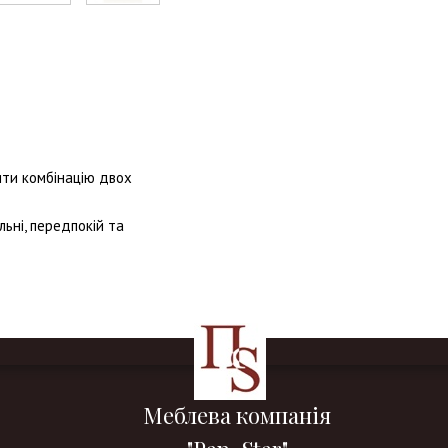
ити комбінацію двох
ьні, передпокій та
Меблева компанія