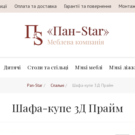
кції
Оплата та доставка
Гарантії та повернення
Монта
Дитячі
Столи та стільці
М'які меблі
М'які ліжк
Pan-Star
/
Спальні
/
Шафа-купе 3Д Прайм
Шафа-купе 3Д Прайм