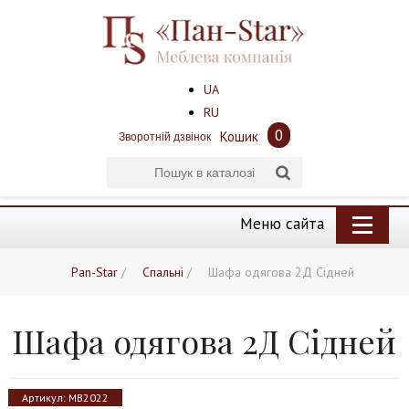
UA
RU
0
Кошик
Зворотній дзвінок
Меню сайта
Pan-Star
/
Спальні
/
Шафа одягова 2Д Сідней
Шафа одягова 2Д Сідней
Артикул:
MB2022