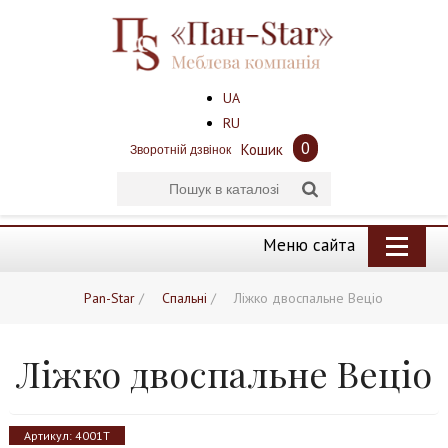
UA
RU
0
Кошик
Зворотній дзвінок
Меню сайта
Pan-Star
/
Спальні
/
Ліжко двоспальне Веціо
Ліжко двоспальне Веціо
Артикул:
4001Т