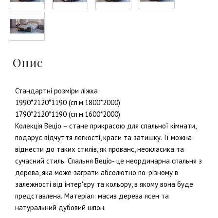
Опис
Стандартні розміри ліжка:
1990*2120*1190 (сп.м.1800*2000)
1790*2120*1190 (сп.м.1600*2000)
Колекція Веціо – стане прикрасою для спальної кімнати,
подарує відчуття легкості, краси та затишку.
Її можна
віднести до таких стилів, як прованс, неокласика та
сучасний стиль.
Спальня Веціо- це неординарна спальня з
дерева, яка може заграти абсолютно по-різному в
залежності від інтер'єру та кольору, в якому вона буде
представлена.
Матеріал: масив дерева ясен та
натуральний дубовий шпон.