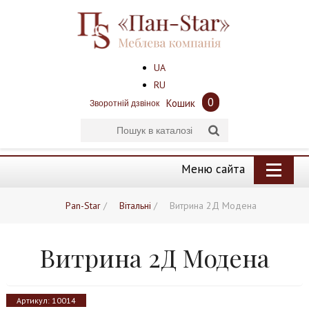
UA
RU
0
Кошик
Зворотній дзвінок
Меню сайта
Pan-Star
/
Вітальні
/
Витрина 2Д Модена
Витрина 2Д Модена
Артикул:
10014