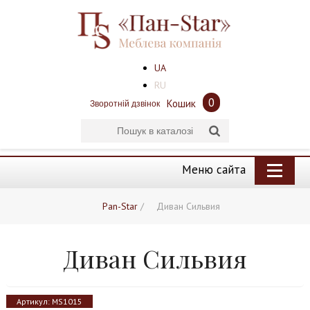
UA
RU
0
Кошик
Зворотній дзвінок
Меню сайта
Pan-Star
/
Диван Сильвия
Диван Сильвия
Артикул:
MS1015