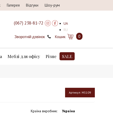
ж
Галерея
Відгуки
Шоу-рум
(067) 238-81-72
UA
RU
0
Кошик
Зворотній дзвінок
а
Меблі для офісу
Різне
SALE
Артикул:
MS109
Країна виробник
:
Україна