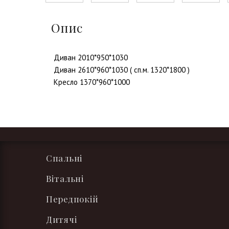
Опис
Диван 2010*950*1030
Диван 2610*960*1030 ( сп.м. 1320*1800 )
Кресло 1370*960*1000
Спальні
Вітальні
Передпокій
Дитячі