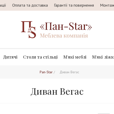
кції
Оплата та доставка
Гарантії та повернення
Монта
Дитячі
Столи та стільці
М'які меблі
М'які ліжк
Pan-Star
/
Диван Вегас
Диван Вегас