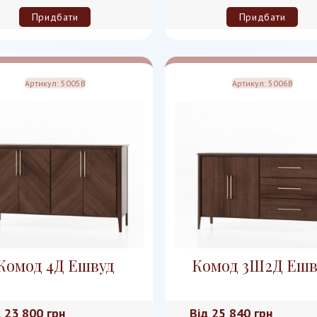
Придбати
Придбати
Артикул:
5005B
Артикул:
5006B
Комод 4Д Ешвуд
Комод 3Ш2Д Ешв
д
23 800 грн
Від
25 840 грн