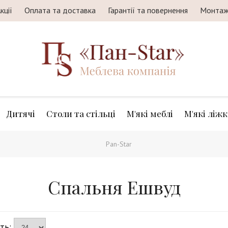
кції
Оплата та доставка
Гарантії та повернення
Монта
Дитячі
Столи та стільці
М'які меблі
М'які ліжк
Pan-Star
Спальня Ешвуд
сть: