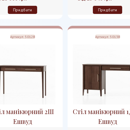
Придбати
Придбати
Артикул:
5012B
Артикул:
5013B
іл манікюрний 2Ш
Стіл манікюрний 
Ешвуд
Ешвуд