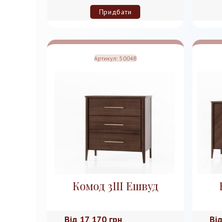
Придбати
Артикул:
5004B
Комод 3Ш Ешвуд
Від
17 170 грн
Ві