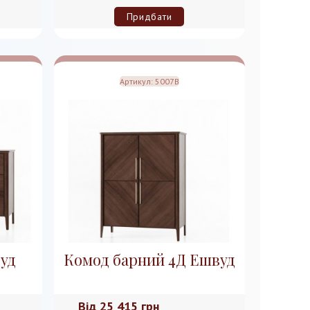
Придбати
Артикул:
5007B
уд
Комод барний 4Д Ешвуд
Від
25 415 грн