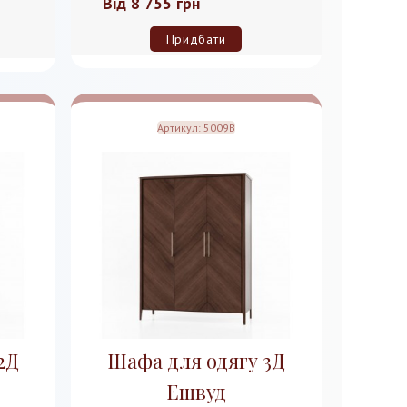
Від
8 755 грн
Придбати
Артикул:
5009B
2Д
Шафа для одягу 3Д
Ешвуд