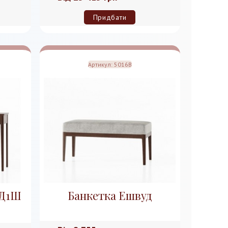
Придбати
Артикул:
5016B
1Д1Ш
Банкетка Ешвуд