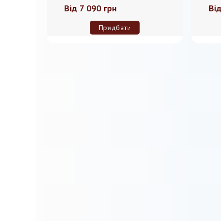
Від
7 090 грн
Ві
Придбати