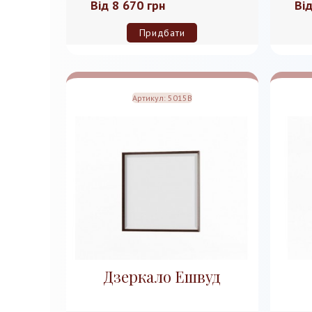
Від
8 670 грн
Ві
Придбати
Артикул:
5015B
Дзеркало Ешвуд