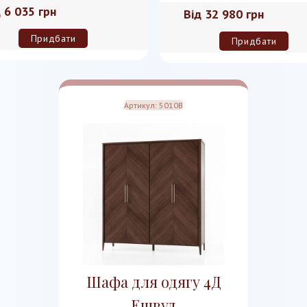
д
6 035 грн
Від
32 980 грн
Придбати
Придбати
Артикул:
5010B
Шафа для одягу 4Д
Ешвуд