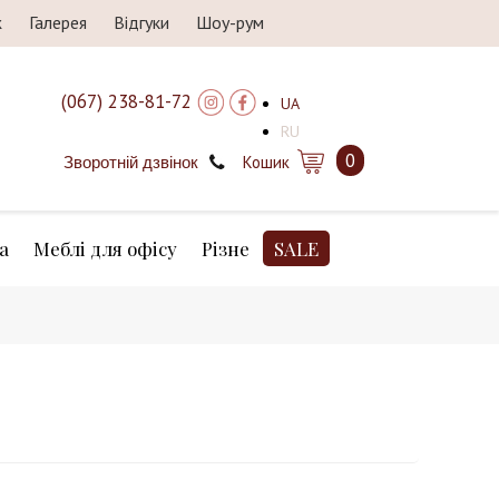
ж
Галерея
Відгуки
Шоу-рум
(067) 238-81-72
UA
RU
0
Кошик
Зворотній дзвінок
а
Меблі для офісу
Різне
SALE