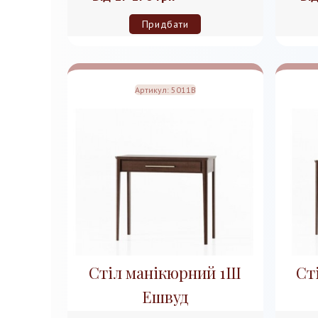
Придбати
Артикул:
5011B
Стіл манікюрний 1Ш
Ст
Ешвуд