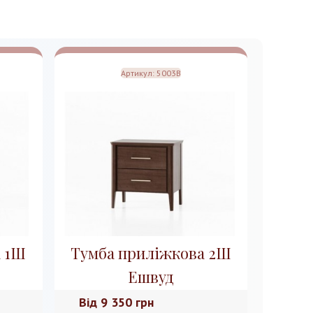
Артикул:
5003B
а 1Ш
Тумба приліжкова 2Ш
Ешвуд
Від
9 350 грн