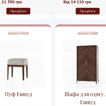
д
11 390 грн
Від
14 110 грн
Придбати
Придбати
Артикул:
5014B
Артикул:
5008B
Пуф Ешвуд
Шафа для одягу 
Ешвуд