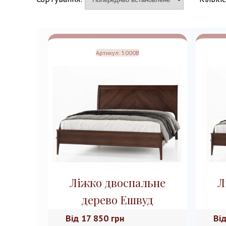
Артикул:
5000B
Ліжко двоспальне
Л
дерево Ешвуд
Від
17 850 грн
Ві