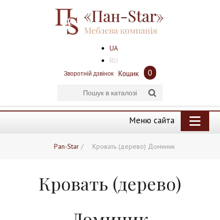
UA
RU
0
Кошик
Зворотній дзвінок
Меню сайта
Pan-Star
/
Кровать (дерево) Доминик
Кровать (дерево)
Доминик