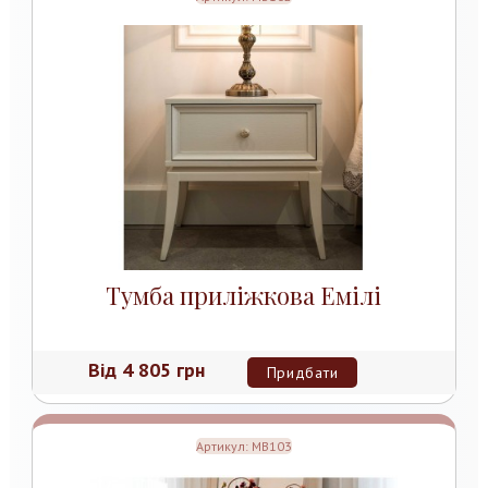
Тумба приліжкова Емілі
Від
4 805 грн
Придбати
Артикул:
MB103