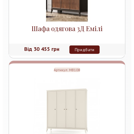
Шафа одягова 3Д Емілі
Від
30 455 грн
Придбати
Артикул:
MB108