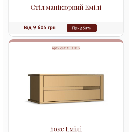
Стіл манікюрний Емілі
Від
9 605 грн
Придбати
Артикул:
MB1013
Бокс Емілі