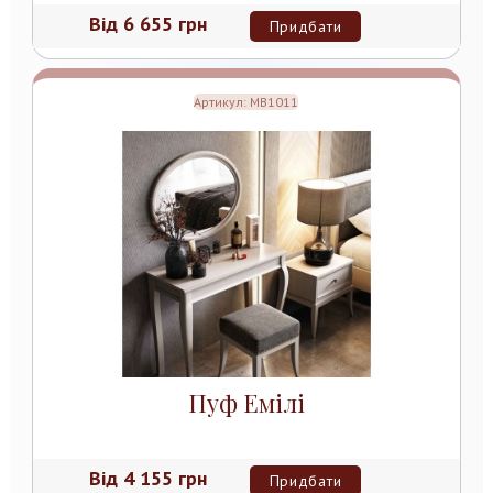
Від
6 655 грн
Придбати
Артикул:
MB1011
Пуф Емілі
Від
4 155 грн
Придбати