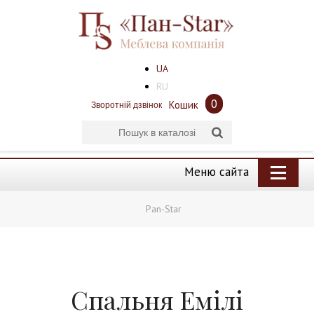
UA
RU
0
Кошик
Зворотній дзвінок
Меню сайта
Pan-Star
Спальня Емілі