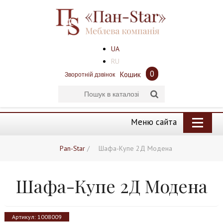
UA
RU
0
Кошик
Зворотній дзвінок
Меню сайта
Pan-Star
/
Шафа-Купе 2Д Модена
Шафа-Купе 2Д Модена
Артикул:
1008009