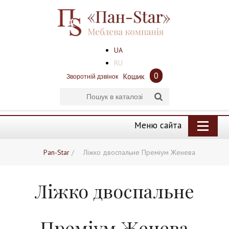
UA
RU
0
Кошик
Зворотній дзвінок
Меню сайта
Pan-Star
/
Ліжко двоспальне Преміум Женева
Ліжко двоспальне
Преміум Женева