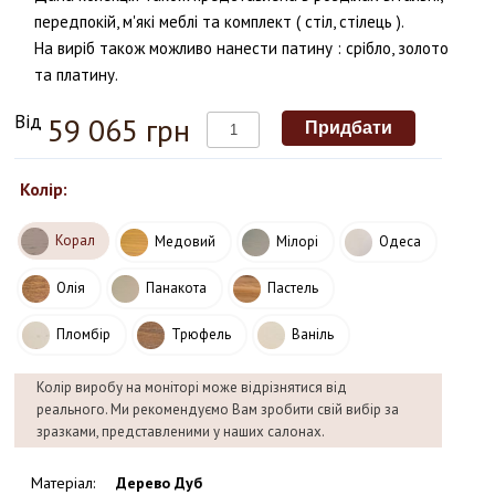
передпокій, м'які меблі та
комплект ( стіл, стілець ).
На виріб також можливо нанести патину : срібло, золото
та платину.
Від
59 065 грн
Колір:
Корал
Медовий
Мілорі
Одеса
Олія
Панакота
Пастель
Пломбір
Трюфель
Ваніль
Колір виробу на моніторі може відрізнятися від
реального. Ми рекомендуємо Вам зробити свій вибір за
зразками, представленими у наших салонах.
Матеріал
:
Дерево Дуб